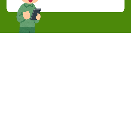
社名
宮崎BASE株式会社
塗り替えCRAFT（クラフト）
登録番号：T5120101048401
建設業許可
宮崎県知事 許可（般一 8）
第14904号
事業内容
住宅塗装（補修・塗り替え等）
防水塗装
シーリング工事
コンクリート塗装
木部白木洗い
代表者
松山 由朋（マツヤマ ヨシトモ）
一級建築塗装技能士