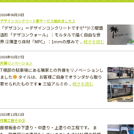
2026年06月20日
デザインコンクリート新サービス始めました♪
「デザコン」＝デザインコンクリートです!(^^)! ①壁面
造形「デザコンウォール」：モルタルで描く自由な世
界 ②薄塗り床材「MPC」：1ｍｍの厚みで ...
続きを読む
2026年01月27日
外塀リノベーション
T様邸の駐車場にある隣家との外塀をリノベーションし
ました
タイルは、お客様ご自身でオランダから取り
寄せられたものです★ 三協アルミの ...
続きを読む
2025年11月21日
作業工程その③
屋根板金の下塗り・中塗り・上塗りの工程です。 ま