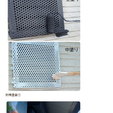
附帯塗装①