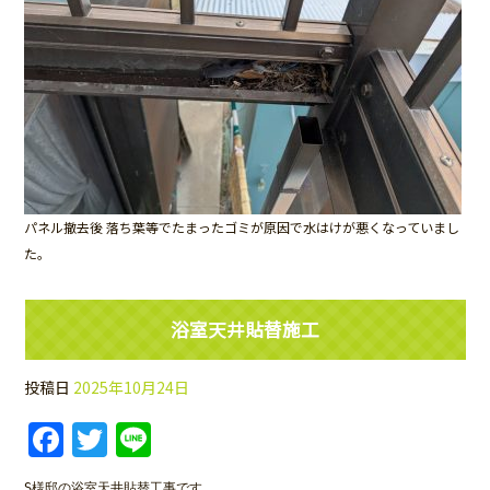
パネル撤去後 落ち葉等でたまったゴミが原因で水はけが悪くなっていまし
た。
浴室天井貼替施工
投稿日
2025年10月24日
Facebook
Twitter
Line
S様邸の浴室天井貼替工事です。